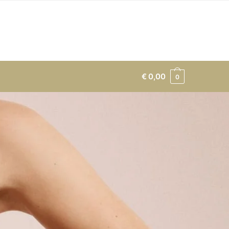
€
0,00
0