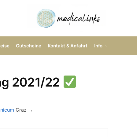
reise
Gutscheine
Kontakt & Anfahrt
Info
ng 2021/22
enicum
Graz →